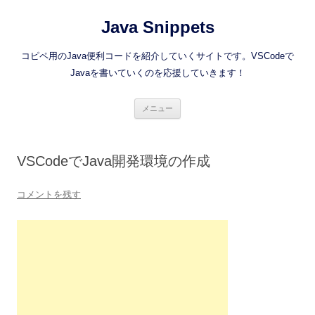
コ
ン
Java Snippets
テ
ン
ツ
へ
コピペ用のJava便利コードを紹介していくサイトです。VSCodeで
ス
キ
Javaを書いていくのを応援していきます！
ッ
プ
メニュー
VSCodeでJava開発環境の作成
コメントを残す