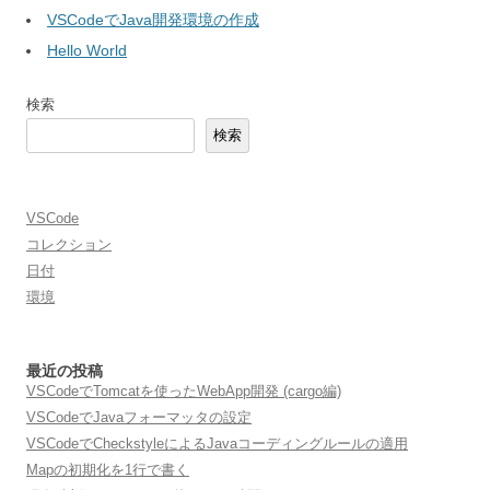
VSCodeでJava開発環境の作成
Hello World
検索
検索
VSCode
コレクション
日付
環境
最近の投稿
VSCodeでTomcatを使ったWebApp開発 (cargo編)
VSCodeでJavaフォーマッタの設定
VSCodeでCheckstyleによるJavaコーディングルールの適用
Mapの初期化を1行で書く