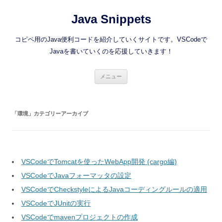
コ
ン
Java Snippets
テ
ン
ツ
へ
コピペ用のJava便利コードを紹介していくサイトです。VSCodeで
ス
キ
Javaを書いていくのを応援していきます！
ッ
プ
メニュー
「
環境
」カテゴリーアーカイブ
VSCodeでTomcatを使ったWebApp開発 (cargo編)
VSCodeでJavaフォーマッタの設定
VSCodeでCheckstyleによるJavaコーディングルールの適用
VSCodeでJUnitの実行
VSCodeでmavenプロジェクトの作成